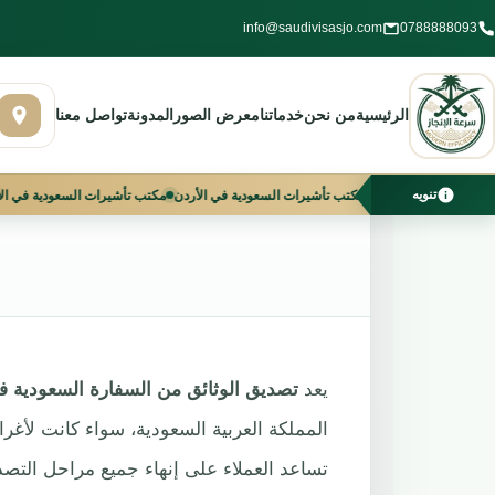
خطي
info@saudivisasjo.com
0788888093
لى
تصديق الو
لمحتوى
الرئيسية
من نحن
خدماتنا
معرض الصور
المدونة
تواصل معنا
تنويه
اعيد الدوام من 10 صباحًا إلى 3 مساءً
أفضل مكتب تأشيرات السعودية في الأردن
مكتب تأش
يعد
تصديق الوثائق من السفارة السعودية ف
المملكة العربية السعودية، سواء كانت لأغ
تساعد العملاء على إنهاء جميع مراحل التصد