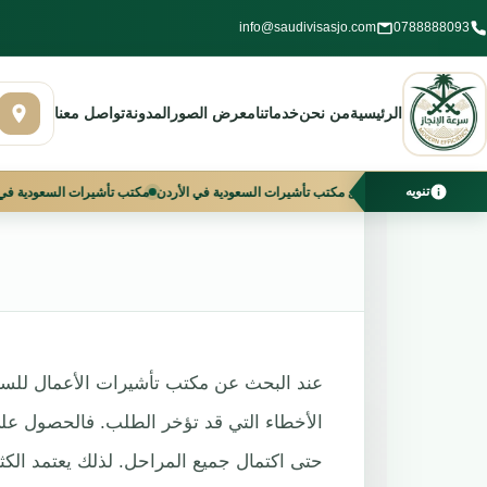
خطي
info@saudivisasjo.com
0788888093
لى
مكتب تأشير
لمحتوى
الرئيسية
من نحن
خدماتنا
معرض الصور
المدونة
تواصل معنا
تنويه
مواعيد الدوام من 10 صباحًا إلى 3 مساءً
أفضل مكتب تأشيرات السعودية في الأردن
مكتب ت
عند البحث عن مكتب تأشيرات الأعمال للسعو
الأخطاء التي قد تؤخر الطلب. فالحصول على 
حتى اكتمال جميع المراحل. لذلك يعتمد الكث