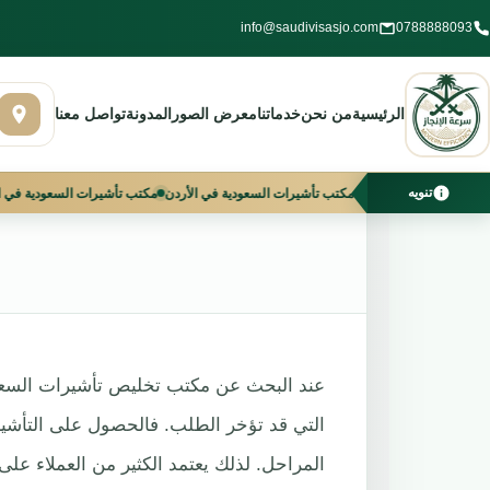
خطي
info@saudivisasjo.com
0788888093
لى
مكتب تخلي
لمحتوى
الرئيسية
من نحن
خدماتنا
معرض الصور
المدونة
تواصل معنا
تنويه
مواعيد الدوام من 10 صباحًا إلى 3 مساءً
أفضل مكتب تأشيرات السعودية في الأردن
مكتب ت
عند البحث عن مكتب تخليص تأشيرات السعود
التي قد تؤخر الطلب. فالحصول على التأشيرة
المراحل. لذلك يعتمد الكثير من العملاء عل